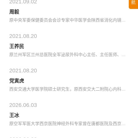
2021.09.02
航
周毅
原中央军委保健委员会会诊专家中华医学会陕西省消化内镜分会副主任委员、ERCP学组组长中华医学会陕西省医学会消化内科分会常务委员中国人民解放军医学科学技术委员会消化内科专业委员会委员原兰州军区医学科学技术委员会消化内科专业委员会副主任委员原空军军医大学西京医院986医院消化内科主任专业特长：1.擅长消化系统...
2021.08.20
王养民
原兰州军区兰州总医院全军泌尿外科中心主任、主任医师、教授。第四军医大学、兰州大学硕士研究生导师。国务院政府特殊津贴获得者、甘肃省第一层次领军人才。国际尿石症联盟委员，中华医学会泌尿外科分会全国委员，中...
2021.08.20
党寅虎
西安交通大学医学院硕士研究生，原西安交大二附院心内科副主任； 陕西省康复医学会心血管专业委员会副主任委员 陕西省国际医学交流促进会心血管疾病专业委员会副主任委员 陕西省医学会心电生理与起博分会第四届委员会副主任委员
2026.06.03
王冰
原空军军医大学西京医院神经外科专家曾在唐都医院及西京医院神经外科从事临床工作20余年陕西省医师协会神经外科分会委员专业擅长:神经外科危重症患者救治及手术治疗脑血管疾病规范诊疗、颅脑损伤紧急救治脑肿瘤手术治疗、脊髓占位及脊髓损伤手术治疗在国家核心期刊发表文章及论文13篇，其中“经颅多普勒对原发性脑出血病...