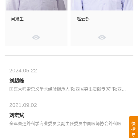
问肃生
赵云鹤
2024.05.22
刘超峰
国医大师雷忠义学术经验继承人“陕西省突出贡献专家”“陕西省名中医”中华医学会中医药学会心病分会常委陕西省中医药学会中西医结合学会心血管专委会副主委兼秘书陕西省医学会心血管专业委员会委员专业特长：1、主要从事中医、中西医结合对心血管疾病的预防、诊疗、康复的研究；2、对冠心病、心绞痛、心律失常、心房纤...
2021.09.02
刘宏斌
全军普通外科学专业委员会副主任委员中国医师协会外科医师分会急重症外科专家工作组副组长中国研究型医院学会普通外科学专业委员会副主任委员中国研究型医院学会机器人与腹腔镜外科专业委员会常委中国医师协会外科学分会委员陕西省抗癌协会首届胃肠肿瘤手术质控与精准治疗专委会副主委担任《中华消化外科杂志》、《世界...
快
捷
导