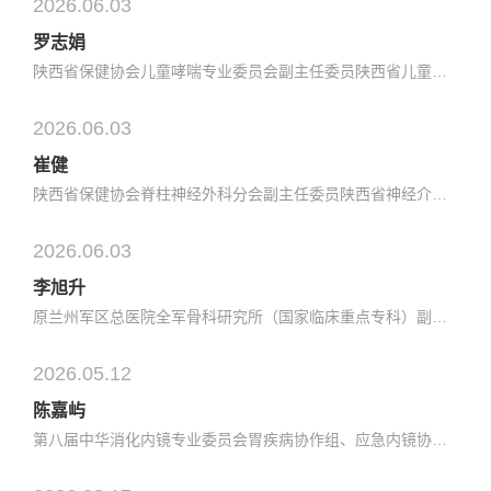
2026.06.03
罗志娟
陕西省保健协会儿童哮喘专业委员会副主任委员陕西省儿童疾病防治委员会副主任委员西北哮喘协作组委员陕西省研究型医院学会儿科变态反应性疾病专业委员会副主任委员陕西省中医药协会儿科分会常务理事陕西省医学会基层儿科分会副主任委员曾任西安医学会儿童健康分会副主任委员陕西省医学会儿科学会常务委员西安市医学会儿...
2026.06.03
崔健
陕西省保健协会脊柱神经外科分会副主任委员陕西省神经介入委员会常务委员中国医师协会神经外科分会委员陕西省医师协会神经外科分会委员陕西省保健协会神经外科分会委员西安市医师协会神经外科分会委员陕西省颅底外科专业委员会委员原西北大学附属西安市第一医院神经外科主任专业擅长：脑血管病的介入治疗，脑出血及脑肿...
2026.06.03
李旭升
原兰州军区总医院全军骨科研究所（国家临床重点专科）副主任解放军骨科学会关节外科分会委员解放军创伤骨科学会委员中国骨质疏松杂志编委，中华创伤骨科杂志、中华创伤外科杂志、解放军医学杂志等审稿专家荣获甘肃省医疗科技一等奖、甘肃省科技进步二等奖专业擅长：股骨头坏死、髋骨性关节炎、膝骨性关节炎、成人发育性...
2026.05.12
陈嘉屿
第八届中华消化内镜专业委员会胃疾病协作组、应急内镜协作组、胶囊内镜协作组委员甘肃省医师协会消化内镜专业委员会主任委员联勤保障部队优质专科（消化内科）总负责人甘肃省消化系统重症疾病临床医学研究中心主任甘肃省消化医师协会副会长原甘肃省医学会消化学会副主任委员甘肃省医学会肠外肠内营养学会常委专业擅长：...