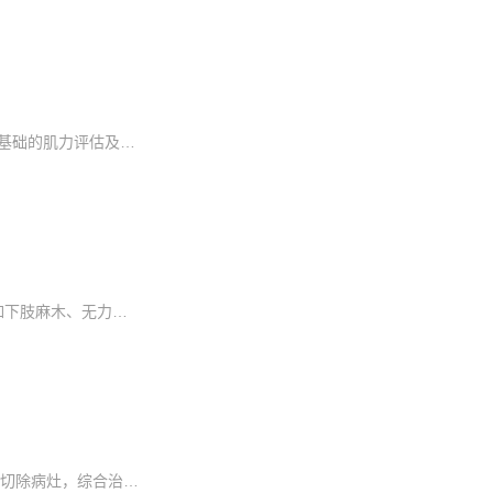
长安医院盆底中心始建于2015年。中心建立了产后盆底功能评估系统，综合了POP-Q评分为基础的解剖评估、盆底肌电图检测为基础的肌力评估及各种标准化量表为基础的功能评估，形成疾病评估与非手术治疗为一体的盆底疾...
脊柱侧弯容易影响心肺功能，导致脊柱两侧骨骼肌肉受力不平衡，肌肉劳损、紧张、腰背疼痛。严重侧后凸畸形引起神经症状，如下肢麻木、无力，大小便障碍甚至瘫痪等。脊柱侧弯手术即通过手术方式矫正脊柱的部分畸形...
长安医院泌尿外科充分利用中国前列腺癌联盟和国家级“前列腺癌诊疗一体化中心”的平台资源，早筛早诊全病程管理，微创根治术切除病灶，综合治疗提高疗效，打通患者在前列腺癌治疗过程中的闭环，严格把控“筛查诊...