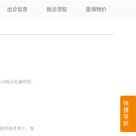
出诊信息
就诊须知
医保物价
腹腔镜胃癌根治手术是胃肠外科难度最大的手术，也是腹部外科手术中难度最大的手术之一，因为除了要在通过腹部几个如钥匙大小的小孔操作切除病变的胃以外，还要清扫肿瘤引流区紧邻大血管及重要脏器的十几组淋巴结...
快
捷
导
航
ERCP（经内镜胰胆管造影术）是目前国际公认的胰胆管疾病精确诊断的重要标准。由于不用开刀，创伤小，手术时间短，并发症较外科手术少，恢复快，住院时间也大大缩短，已成为大多数胆胰疾病优选的诊疗方法。尤其在...