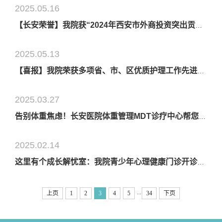
2025.05.16
【长安荣誉】我院获“2024年西安市外商投资突出贡献企业”等殊荣
2025.05.13
【喜报】我院荣获多项省、市、区优质护理工作先进集体与个人表彰
2025.03.27
告别体重焦虑！长安医院体重管理MDT诊疗中心帮您健康享“瘦”！
2025.02.14
这里有个成长解忧室：我院青少年心理健康门诊开诊啦！
...
上页
1
2
3
4
5
34
下页