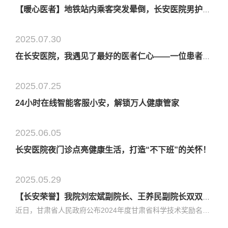
【暖心医者】地铁站内乘客突发晕倒，长安医院男护士挺身施救！
2025.07.30
在长安医院，我遇见了最好的医者仁心​​——一位患者的真实就诊经历
2025.07.25
24小时在线智能客服小安，解锁万人健康管家
2025.06.05
长安医院夜门诊点亮健康生活，打造“不下班”的关怀！
2025.05.29
【长安荣誉】我院刘宏斌副院长、王养民副院长双双荣获甘肃省科技进步奖
近日，甘肃省人民政府公布2024年度甘肃省科学技术奖励名单，我院刘宏斌副院长、王养民副院长分别凭借在严重腹腔感染的救治与泌尿系结石诊疗领域的突破性科研成果，荣膺甘肃省科技进步二等奖、三等奖。刘宏斌教授：以“稳、准、精、巧”打造行业标杆作为西北地区微创外科领域的领军人物，刘宏斌教授以“稳、准、精、巧”...