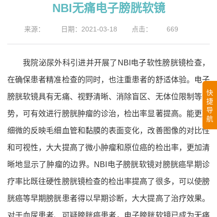
NBI无痛电子膀胱软镜
来源：
日期：2021-03-18
点击：
669
我院泌尿外科引进并开展了NBI电子软性膀胱镜检查，
在确保患者精准检查的同时，也注重患者的舒适体验。电子
快
膀胱软镜具有无痛、视野清晰、消除盲区、无体位限制等优
捷
导
势，可有效进行膀胱肿瘤的诊治，检出率显著提高。能更加
航
细微的反映毛细血管和黏膜的表面变化，改善图像的对比性
和可视性，大大提高了微小肿瘤和原位癌的检出率，更加清
晰地显示了肿瘤的边界。NBI电子膀胱软镜对膀胱癌早期诊
疗率比既往硬性膀胱镜检查的检出率提高了很多，可以使膀
胱癌等早期膀胱患者得以早期诊断，大大提高了治疗效果。
对于血尿患者、可疑膀胱癌患者，电子膀胱软镜已成为无痛