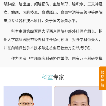
髓肿瘤、脑出血、颅脑损伤、血管畸形、脑积水、三叉神经
痛、癫痫、面肌痉挛、脊膜膨出、脊髓空洞等三级甲等医院
重点专科各种技术项目，处于国内领先水平。
科室由原第四军医大学西京医院神经外科医疗组长、扬
州大学瑞慈医院神经外科主任杨利孙博士担任学科带头人，
并在颅脑微创手术技术与危急重症救治方面形成特色：
作为国家卫生部临床科研协作单位、国家八五科研支撑
计划项目协作单位，长安医院神经外科大力推广脑出血的微
快
创手术和规范化治疗，费用低、恢复快。神经介入技术应用
科室
专家
捷
导
于颅内动脉瘤、血管畸形、动脉斑块狭窄的检查和治疗，以
航
及头颈部巨大肿瘤的术前栓塞，对急性脑梗塞病人开展早期
血管造影和动脉内溶栓，效果显著。在颅内创伤的抢救与治