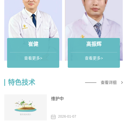
疗方面，每年收治病人1千多例，手术300多例。一流的技
术团队、先进的抢救设备、快速应急反应能力、专业化的
ICU病床，伤员入院可在最短的时间实施抢救和手术，保证
了重症伤员的综合治疗效果，颅内血肿抢救成功达到90%以
上。
崔健
高振辉
...
查看更多>
查看更多>
特色技术
查看详细
维护中
2026-01-07